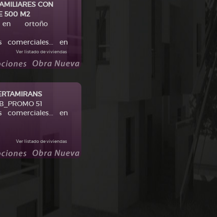
FAMILIARES CON
E 500 M2
nas en ortoño
es comerciales... en
Ver listado de viviendas
ERTAMIRANS
 B_PROMO 51
es comerciales... en
Ver listado de viviendas