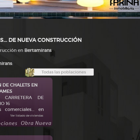
S... DE NUEVA CONSTRUCCIÓN
trucción en
Bertamirans
irans
:
Todas las poblaciones
 DE CHALETS EN
-AMES
 en CARRETERA DE
O 16
es comerciales... en
Ver listado de viviendas