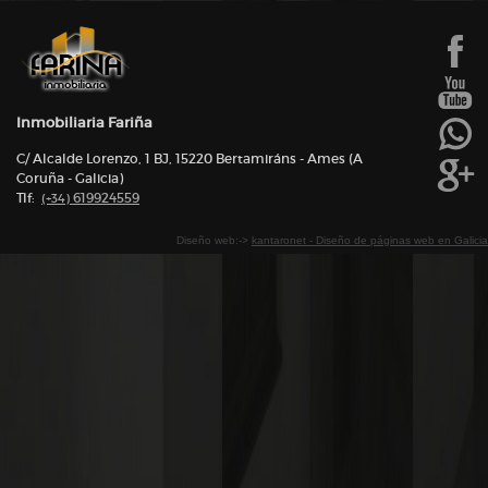
Inmobiliaria Fariña
C/ Alcalde Lorenzo, 1 BJ, 15220 Bertamiráns - Ames (A
Coruña - Galicia)
Tlf:
619924559
(+34)
Diseño web:->
kantaronet - Diseño de páginas web en Galicia