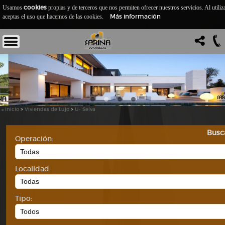
cookies
Usamos
propias y de terceros que nos permiten ofrecer nuestros servicios. Al utiliz
Más información
aceptas el uso que hacemos de las cookies.
::
Inicio
>
Viviendas de Lujo
>
U- Selva
Busc
Operación:
Localidad:
Tipo: