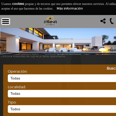
cookies
Usamos
propias y de terceros que nos permiten ofrecer nuestros servicios. Al utiliz
Más información
aceptas el uso que hacemos de las cookies.
::
Inicio
>
Viviendas de Lujo
>
La Selva Apartments
Busc
Operación:
Localidad:
Tipo: