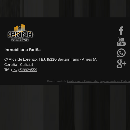
Inmobiliaria Fariña
C/ Alcalde Lorenzo, 1 BJ, 15220 Bertamiráns - Ames (A
Coruña - Galicia)
Tlf:
619924559
(+34)
Diseño web:->
kantaronet - Diseño de páginas web en Galicia