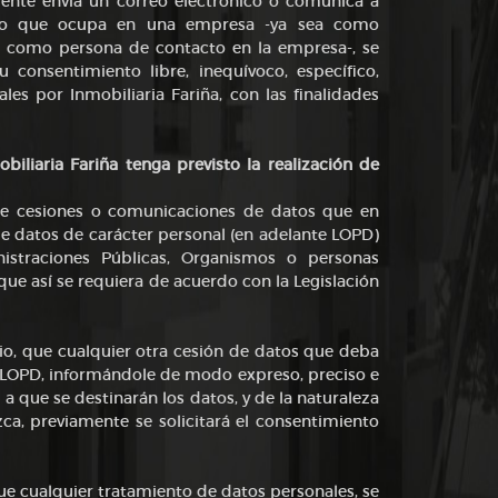
liente envía un correo electrónico o comunica a
argo que ocupa en una empresa -ya sea como
go como persona de contacto en la empresa-, se
 consentimiento libre, inequívoco, específico,
es por Inmobiliaria Fariña, con las finalidades
obiliaria Fariña tenga previsto la realización de
n de cesiones o comunicaciones de datos que en
 de datos de carácter personal (en adelante LOPD)
istraciones Públicas, Organismos o personas
que así se requiera de acuerdo con la Legislación
io, que cualquier otra cesión de datos que deba
la LOPD, informándole de modo expreso, preciso e
 a que se destinarán los datos, y de la naturaleza
ca, previamente se solicitará el consentimiento
que cualquier tratamiento de datos personales, se