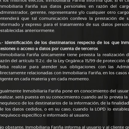
A los mismos efectos, Inmobiliaria Fariña informa que, si el c
Inmobiliaria Fariña sus datos personales en razón del c
administrador, gerente, representante y/o cualquier otro car
entenderá que tal comunicación conlleva la prestación de su
informado y expreso para el tratamiento de sus datos personal
establecidas anteriormente.
4.- Identificación de los destinatarios respecto de los que Inm
cesiones o acceso a datos por cuenta de terceros
Inmobiliaria Fariña únicamente tiene prevista la realizació
razón del artículo 11.2.c. de la Ley Orgánica 15/99 de protección
deba realizar para atender sus obligaciones con las Admin
directamente relacionadas con Inmobiliaria Fariña, en los casos 
vigente en cada materia y en cada momento.
Igualmente Inmobiliaria Fariña pone en conocimiento del usuar
realizar, será puesta en su conocimiento cuando así lo prevea 
inequívoco de los destinatarios de la información, de la finalidad
de los datos cedidos, o en su caso, cuando la LOPD lo establez
inequívoco específico e informado al usuario.
No obstante, Inmobiliaria Fariña informa al usuario y al cliente 