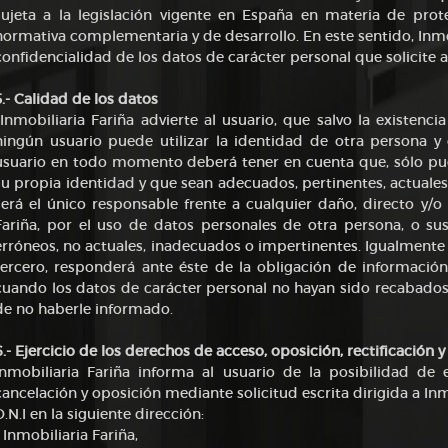
sujeta a la legislación vigente en España en materia de pro
normativa complementaria y de desarrollo. En este sentido, Inmob
confidencialidad de los datos de carácter personal que solicite a
5.- Calidad de los datos
Inmobiliaria Fariña advierte al usuario, que salvo la existenc
ningún usuario puede utilizar la identidad de otra persona y
usuario en todo momento deberá tener en cuenta que, sólo pue
su propia identidad y que sean adecuados, pertinentes, actuales, 
será el único responsable frente a cualquier daño, directo y/o
Fariña, por el uso de datos personales de otra persona, o su
erróneos, no actuales, inadecuados o impertinentes. Igualmente 
tercero, responderá ante éste de la obligación de información
cuando los datos de carácter personal no hayan sido recabados 
de no haberle informado.
6.- Ejercicio de los derechos de acceso, oposición, rectificación 
Inmobiliaria Fariña informa al usuario de la posibilidad de e
cancelación y oposición mediante solicitud escrita dirigida a I
D.N.I en la siguiente dirección:
- Inmobiliaria Fariña,