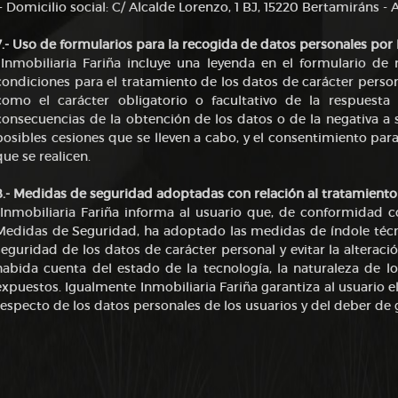
- Domicilio social: C/ Alcalde Lorenzo, 1 BJ, 15220 Bertamiráns - 
7.- Uso de formularios para la recogida de datos personales por 
Inmobiliaria Fariña incluye una leyenda en el formulario de
condiciones para el tratamiento de los datos de carácter person
como el carácter obligatorio o facultativo de la respuesta
consecuencias de la obtención de los datos o de la negativa a su
posibles cesiones que se lleven a cabo, y el consentimiento par
que se realicen.
8.- Medidas de seguridad adoptadas con relación al tratamiento
Inmobiliaria Fariña informa al usuario que, de conformidad 
Medidas de Seguridad, ha adoptado las medidas de índole técnic
seguridad de los datos de carácter personal y evitar la alterac
habida cuenta del estado de la tecnología, la naturaleza de l
expuestos. Igualmente Inmobiliaria Fariña garantiza al usuario 
respecto de los datos personales de los usuarios y del deber de 