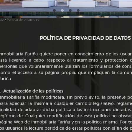
cio
>
Política de privacidad
POLÍTICA DE PRIVACIDAD DE DATOS 
Inmobiliaria Fariña quiere poner en conocimiento de los usuari
está llevando a cabo respecto al tratamiento y protección 
personas que voluntariamente utilizan los formularios de conta
como el acceso a su página propia, que impliquen la comuni
Fariña.
1.- Actualización de las políticas
Inmobiliaria Fariña modificará, sin previo aviso, la presente 
para adecuar la misma a cualquier cambio legislativo, reglamen
finalidad de adaptar dicha política a las instrucciones dictada
legítimo de. Cualquier modificación de esta política no obstan
página Web de Inmobiliaria Fariña y en la política misma. Por t
los usuarios la lectura periódica de estas políticas con el fin 