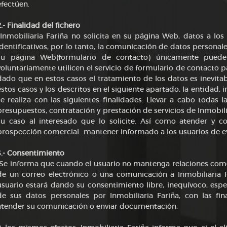
efectúen.
2.- Finalidad del fichero
Inmobiliaria Fariña no solicita en su página Web, datos a los
identificativos, por lo tanto, la comunicación de datos personale
su página Web(formulario de contacto) únicamente puede
voluntariamente utilicen el servicio de formulario de contacto 
dado que en estos casos el tratamiento de los datos es inevita
estos casos y los descritos en el siguiente apartado, la entidad, 
se realiza con las siguientes finalidades: Llevar a cabo todas 
presupuestos, contratación y prestación de servicios de Inmobili
su caso al interesado que lo solicite. Así como atender y c
prospección comercial -mantener informado a los usuarios de 
3.- Consentimiento
Se informa que cuando el usuario no mantenga relaciones comerci
de un correo electrónico o una comunicación a Inmobiliaria F
usuario estará dando su consentimiento libre, inequívoco, espe
de sus datos personales por Inmobiliaria Fariña, con las fi
atender su comunicación o enviar documentación.