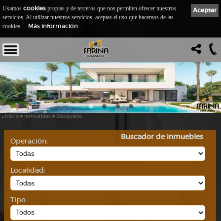
cookies
Usamos
propias y de terceros que nos permiten ofrecer nuestros
Aceptar
servicios. Al utilizar nuestros servicios, aceptas el uso que hacemos de las
Más información
cookies.
::
Inicio
>
Inmuebles
>
Búsqueda
Buscador de inmuebles
Operación:
Localidad:
Tipo: