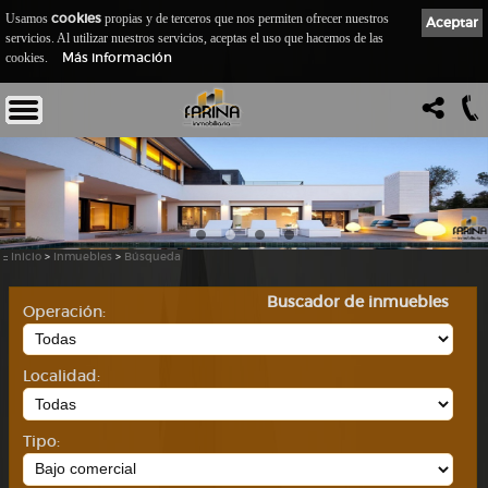
cookies
Usamos
propias y de terceros que nos permiten ofrecer nuestros
Aceptar
servicios. Al utilizar nuestros servicios, aceptas el uso que hacemos de las
Más información
cookies.
::
Inicio
>
Inmuebles
>
Búsqueda
Buscador de inmuebles
Operación:
Localidad:
Tipo: