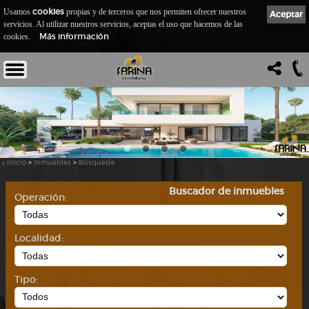
cookies
Usamos
propias y de terceros que nos permiten ofrecer nuestros
Aceptar
servicios. Al utilizar nuestros servicios, aceptas el uso que hacemos de las
Más información
cookies.
::
Inicio
>
Inmuebles
>
Búsqueda
Buscador de inmuebles
Operación:
Localidad:
Tipo: