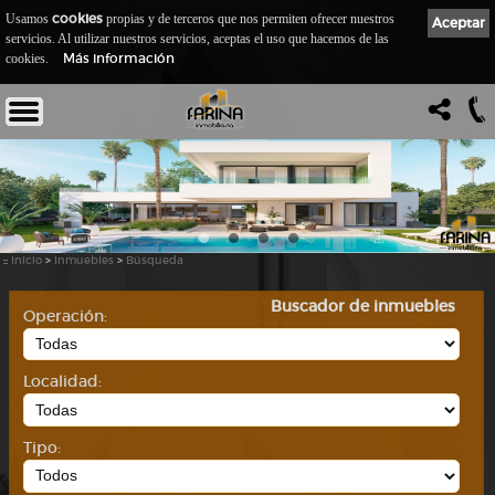
cookies
Usamos
propias y de terceros que nos permiten ofrecer nuestros
Aceptar
servicios. Al utilizar nuestros servicios, aceptas el uso que hacemos de las
Más información
cookies.
::
Inicio
>
Inmuebles
>
Búsqueda
Buscador de inmuebles
Operación:
Localidad:
Tipo: