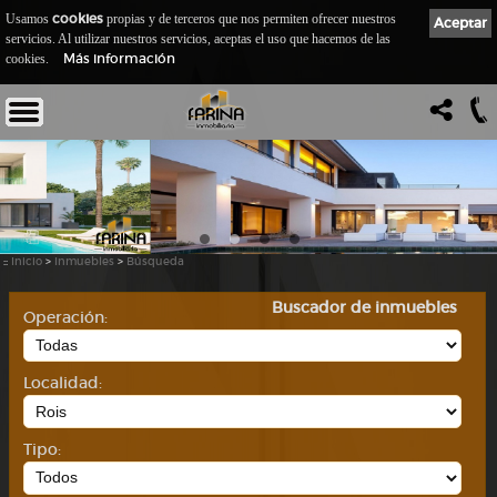
cookies
Usamos
propias y de terceros que nos permiten ofrecer nuestros
Aceptar
servicios. Al utilizar nuestros servicios, aceptas el uso que hacemos de las
Más información
cookies.
::
Inicio
>
Inmuebles
>
Búsqueda
Buscador de inmuebles
Operación:
Localidad:
Tipo: