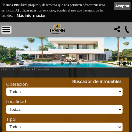
cookies
Usamos
propias y de terceros que nos permiten ofrecer nuestros
Aceptar
servicios. Al utilizar nuestros servicios, aceptas el uso que hacemos de las
Más información
cookies.
::
Inicio
>
Inmuebles
>
Búsqueda
Buscador de inmuebles
Operación:
Localidad:
Tipo: