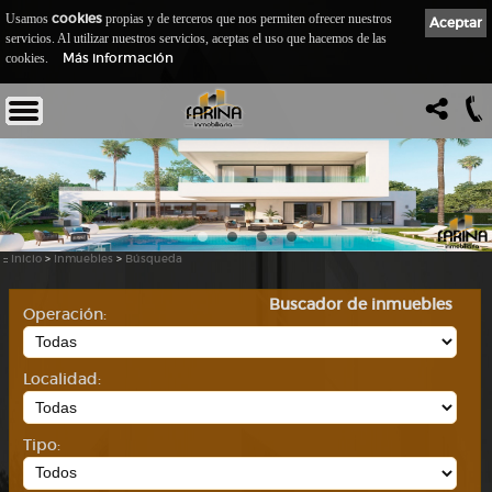
cookies
Usamos
propias y de terceros que nos permiten ofrecer nuestros
Aceptar
servicios. Al utilizar nuestros servicios, aceptas el uso que hacemos de las
Más información
cookies.
::
Inicio
>
Inmuebles
>
Búsqueda
Buscador de inmuebles
Operación:
Localidad:
Tipo: