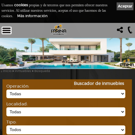
cookies
Usamos
propias y de terceros que nos permiten ofrecer nuestros
Aceptar
servicios. Al utilizar nuestros servicios, aceptas el uso que hacemos de las
Más información
cookies.
::
Inicio
>
Inmuebles
>
Búsqueda
Buscador de inmuebles
Operación:
Localidad:
Tipo: