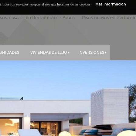
Más información
zar nuestros servicios, aceptas el uso que hacemos de las cookies.
isos, casas ... en Bertamiráns - Ames Pisos nuevos en Bertamirá
UNIDADES
VIVIENDAS DE LUJO
INVERSIONES