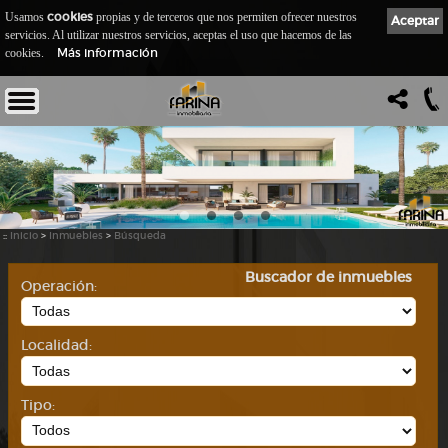
cookies
Usamos
propias y de terceros que nos permiten ofrecer nuestros
Aceptar
servicios. Al utilizar nuestros servicios, aceptas el uso que hacemos de las
Más información
cookies.
::
Inicio
>
Inmuebles
>
Búsqueda
Buscador de inmuebles
Operación:
Localidad:
Tipo: