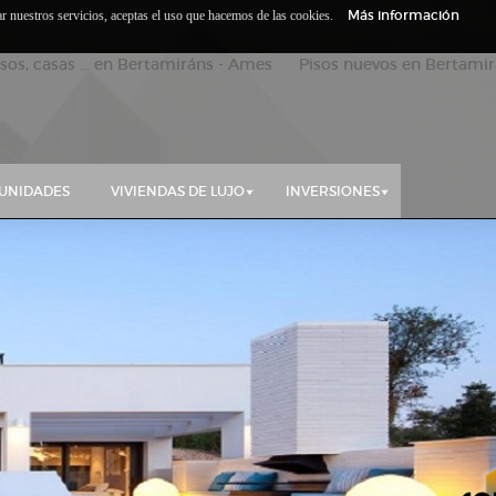
Más información
zar nuestros servicios, aceptas el uso que hacemos de las cookies.
isos, casas ... en Bertamiráns - Ames Pisos nuevos en Bertamirá
UNIDADES
VIVIENDAS DE LUJO
INVERSIONES