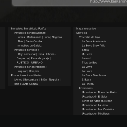
http://www.kantarone
Inmuebles Inmobiliaria Fariña
Mapa interactivo
Inmuebles por poblaciones:
Servicios
| Ames
| Bertamirans
| Brión
| Negreira
Viviendas de Lujo
| Rois
| Santa Comba
La Selva Apartments
Inmuebles en Galicia.
La Selva Show Villa
Inmuebles por tipos :
Sifera
| Bajo comercial
| Casa
| Oficina -
U- Selva
Despacho
| Plaza de garaje
|
Lavand
RUSTICO
| URBANO
Trias de Bes
Inmuebles por operaciones :
La Vinya
| Alquilar
| Comprar
La Balca
Promociones inmobiliarias
La Balca Townhouse
| Ames
| Bertamirans
| Brión
| Negreira
|
Z Balca
Rois
| Santa Comba
La Pineda
Inversiones
Urbanización Brans de Abaixo
Urbanización El Solar
Torres de Altamira Resort
Urbanización La Perla
Urbanización Los Castaños
Urbanizacion Miraflores