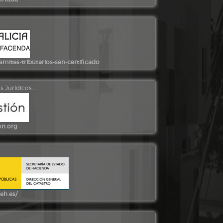
mites-tributarios-sen-certificado
 Jurídicos...
on.org
eh.es/