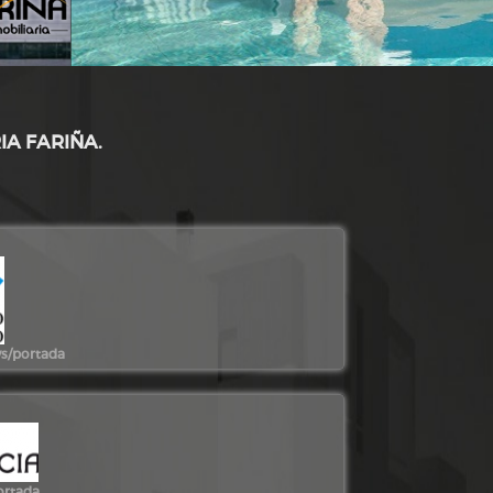
IA FARIÑA.
vs/portada
ortada