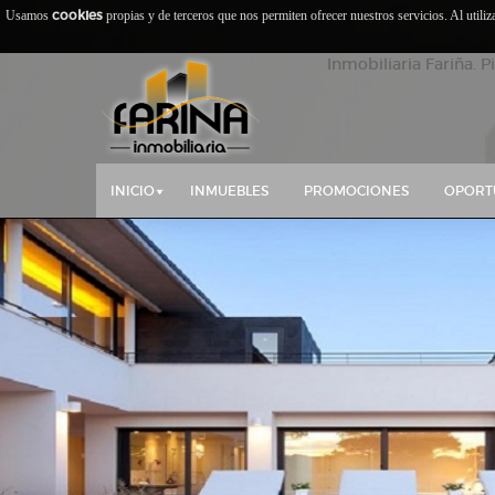
cookies
Usamos
propias y de terceros que nos permiten ofrecer nuestros servicios. Al utili
Inmobiliaria Fariña. P
INICIO
INMUEBLES
PROMOCIONES
OPORT