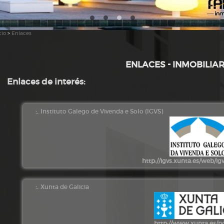
cio
>
Enlaces
ENLACES - INMOBILIAR
Enlaces de interés:
:.
Instituto Galego de Vivenda e Solo (IGVS)
http://igvs.xunta.es/web/ig
:.
Xunta de Galicia
http://www.xunta.es/p