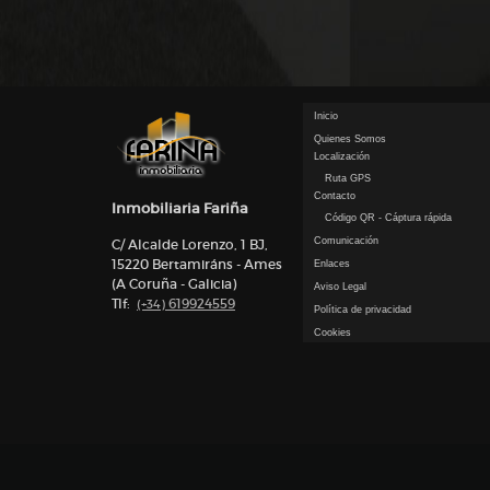
Inicio
Quienes Somos
Localización
Ruta GPS
Contacto
Inmobiliaria Fariña
Código QR - Cáptura rápida
Comunicación
C/ Alcalde Lorenzo, 1 BJ,
15220 Bertamiráns - Ames
Enlaces
(A Coruña - Galicia)
Aviso Legal
Tlf:
619924559
(+34)
Política de privacidad
Cookies