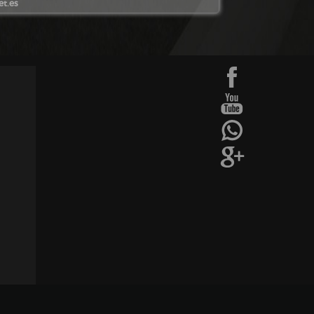
t.es
Diseño web:->
kantaronet - Diseño de páginas web en Galicia