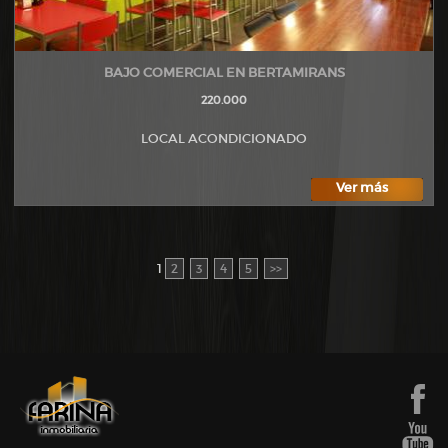
BAJO COMERCIAL EN BERTAMIRANS
220.000
LOCAL ACONDICIONADO
Ver más
1
2
3
4
5
>>