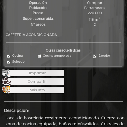
Operación
:
Comprar
Población
:
Bertamirans
Precio
:
220.000
2
Super. construida
:
115 m
Nº aseos
:
2
CAFETERIA ACONDICIONADA
Otras características:
Cocina
Cocina amueblada
Exterior
Soleado
Imprimir
Compartir
Más info
Descripción:
Local de hosteleria totalmente acondicionado. Cuenta con
zona de cocina equipada, baños minúsvalidos. Cristales de