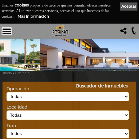
cookies
Usamos
propias y de terceros que nos permiten ofrecer nuestros
Aceptar
servicios. Al utilizar nuestros servicios, aceptas el uso que hacemos de las
Más información
cookies.
::
Inicio
>
Contacto
Buscador de inmuebles
Operación:
Localidad:
Tipo: