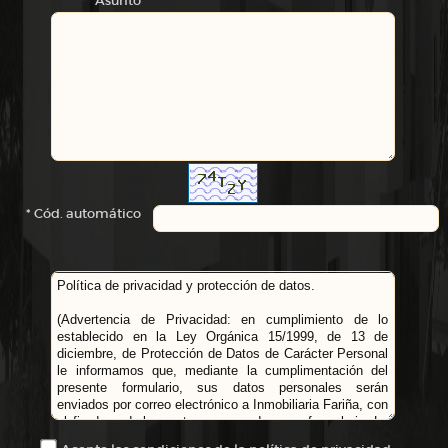
* Asunto
* Cód. automático